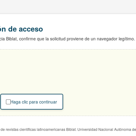
ión de acceso
ia Biblat, confirme que la solicitud proviene de un navegador legítimo.
Haga clic para continuar
de revistas científicas latinoamericanas Biblat. Universidad Nacional Autónoma d