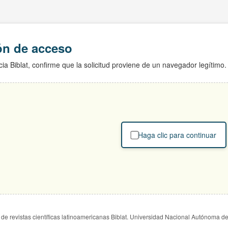
ión de acceso
ia Biblat, confirme que la solicitud proviene de un navegador legítimo.
Haga clic para continuar
de revistas científicas latinoamericanas Biblat. Universidad Nacional Autónoma d