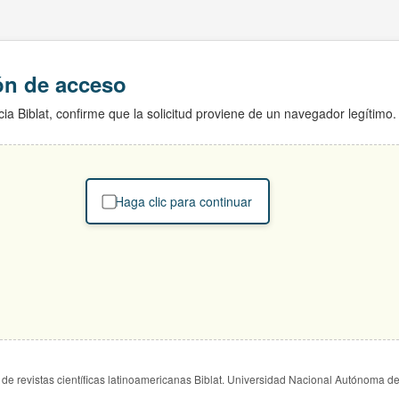
ión de acceso
ia Biblat, confirme que la solicitud proviene de un navegador legítimo.
Haga clic para continuar
de revistas científicas latinoamericanas Biblat. Universidad Nacional Autónoma d