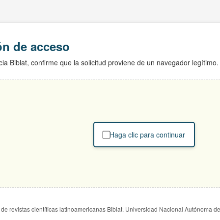
ión de acceso
ia Biblat, confirme que la solicitud proviene de un navegador legítimo.
Haga clic para continuar
de revistas científicas latinoamericanas Biblat. Universidad Nacional Autónoma d