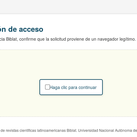
ión de acceso
ia Biblat, confirme que la solicitud proviene de un navegador legítimo.
Haga clic para continuar
de revistas científicas latinoamericanas Biblat. Universidad Nacional Autónoma d