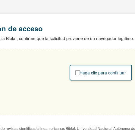
ión de acceso
ia Biblat, confirme que la solicitud proviene de un navegador legítimo.
Haga clic para continuar
de revistas científicas latinoamericanas Biblat. Universidad Nacional Autónoma d