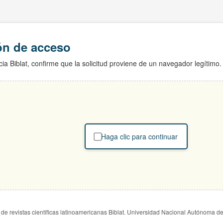
ión de acceso
ia Biblat, confirme que la solicitud proviene de un navegador legítimo.
Haga clic para continuar
de revistas científicas latinoamericanas Biblat. Universidad Nacional Autónoma d