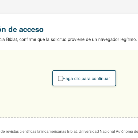
ión de acceso
ia Biblat, confirme que la solicitud proviene de un navegador legítimo.
Haga clic para continuar
de revistas científicas latinoamericanas Biblat. Universidad Nacional Autónoma d