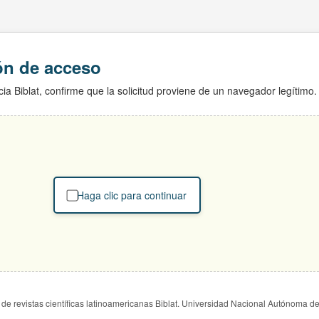
ión de acceso
ia Biblat, confirme que la solicitud proviene de un navegador legítimo.
Haga clic para continuar
de revistas científicas latinoamericanas Biblat. Universidad Nacional Autónoma d