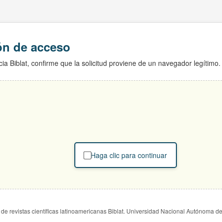
ión de acceso
ia Biblat, confirme que la solicitud proviene de un navegador legítimo.
Haga clic para continuar
de revistas científicas latinoamericanas Biblat. Universidad Nacional Autónoma d