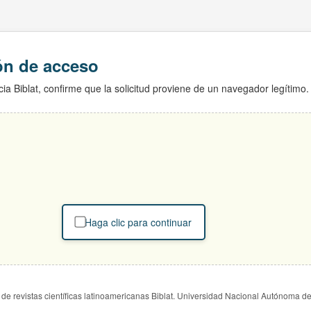
ión de acceso
ia Biblat, confirme que la solicitud proviene de un navegador legítimo.
Haga clic para continuar
de revistas científicas latinoamericanas Biblat. Universidad Nacional Autónoma d