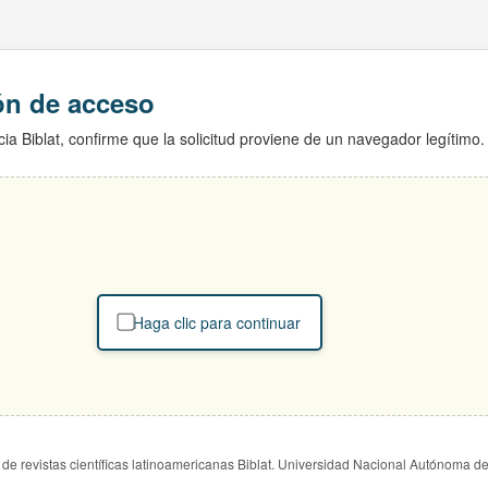
ión de acceso
ia Biblat, confirme que la solicitud proviene de un navegador legítimo.
Haga clic para continuar
de revistas científicas latinoamericanas Biblat. Universidad Nacional Autónoma d