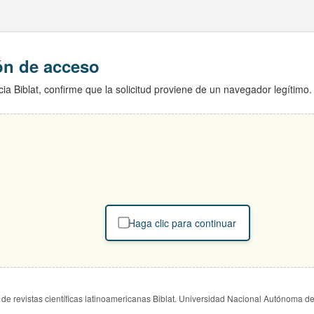
ión de acceso
ia Biblat, confirme que la solicitud proviene de un navegador legítimo.
Haga clic para continuar
de revistas científicas latinoamericanas Biblat. Universidad Nacional Autónoma d