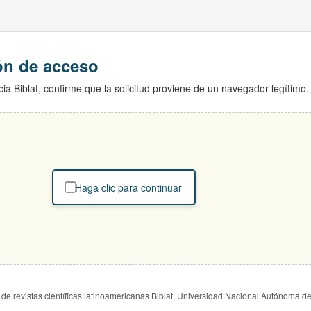
ión de acceso
ia Biblat, confirme que la solicitud proviene de un navegador legítimo.
Haga clic para continuar
de revistas científicas latinoamericanas Biblat. Universidad Nacional Autónoma d