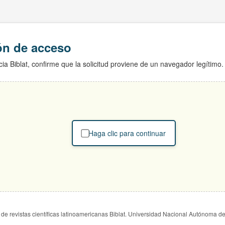
ión de acceso
ia Biblat, confirme que la solicitud proviene de un navegador legítimo.
Haga clic para continuar
de revistas científicas latinoamericanas Biblat. Universidad Nacional Autónoma d