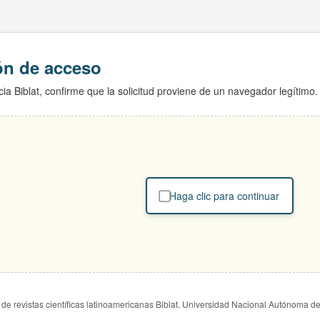
ión de acceso
ia Biblat, confirme que la solicitud proviene de un navegador legítimo.
Haga clic para continuar
de revistas científicas latinoamericanas Biblat. Universidad Nacional Autónoma d