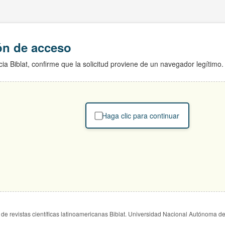
ión de acceso
ia Biblat, confirme que la solicitud proviene de un navegador legítimo.
Haga clic para continuar
de revistas científicas latinoamericanas Biblat. Universidad Nacional Autónoma d