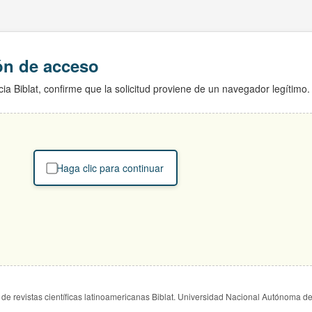
ión de acceso
ia Biblat, confirme que la solicitud proviene de un navegador legítimo.
Haga clic para continuar
de revistas científicas latinoamericanas Biblat. Universidad Nacional Autónoma d