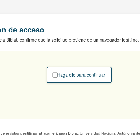
ión de acceso
ia Biblat, confirme que la solicitud proviene de un navegador legítimo.
Haga clic para continuar
de revistas científicas latinoamericanas Biblat. Universidad Nacional Autónoma d