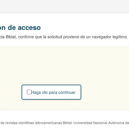
ión de acceso
ia Biblat, confirme que la solicitud proviene de un navegador legítimo.
Haga clic para continuar
de revistas científicas latinoamericanas Biblat. Universidad Nacional Autónoma d