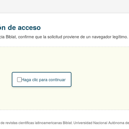
ión de acceso
ia Biblat, confirme que la solicitud proviene de un navegador legítimo.
Haga clic para continuar
de revistas científicas latinoamericanas Biblat. Universidad Nacional Autónoma d