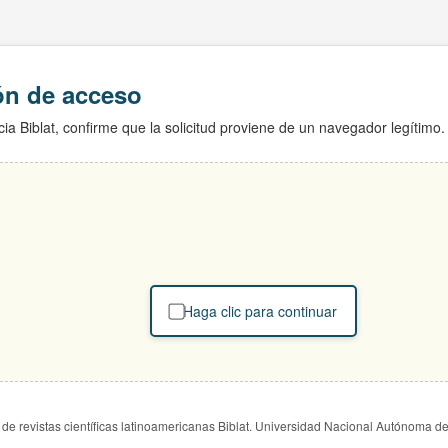
ión de acceso
ia Biblat, confirme que la solicitud proviene de un navegador legítimo.
Haga clic para continuar
de revistas científicas latinoamericanas Biblat. Universidad Nacional Autónoma d