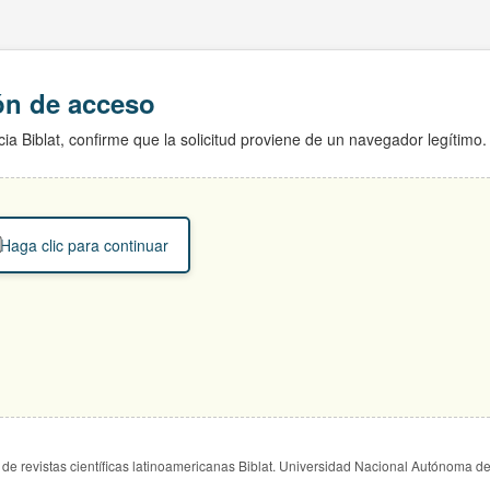
ión de acceso
ia Biblat, confirme que la solicitud proviene de un navegador legítimo.
Haga clic para continuar
de revistas científicas latinoamericanas Biblat. Universidad Nacional Autónoma d