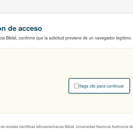
ión de acceso
ia Biblat, confirme que la solicitud proviene de un navegador legítimo.
Haga clic para continuar
de revistas científicas latinoamericanas Biblat. Universidad Nacional Autónoma d