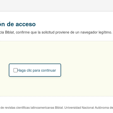
ión de acceso
ia Biblat, confirme que la solicitud proviene de un navegador legítimo.
Haga clic para continuar
de revistas científicas latinoamericanas Biblat. Universidad Nacional Autónoma d