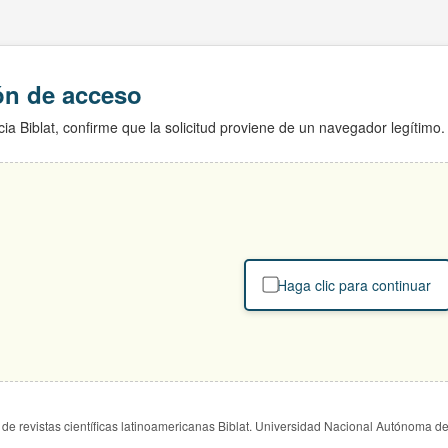
ión de acceso
ia Biblat, confirme que la solicitud proviene de un navegador legítimo.
Haga clic para continuar
de revistas científicas latinoamericanas Biblat. Universidad Nacional Autónoma d