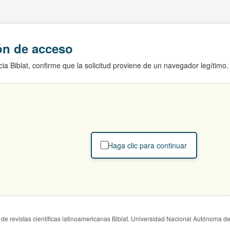
ión de acceso
ia Biblat, confirme que la solicitud proviene de un navegador legítimo.
Haga clic para continuar
de revistas científicas latinoamericanas Biblat. Universidad Nacional Autónoma d