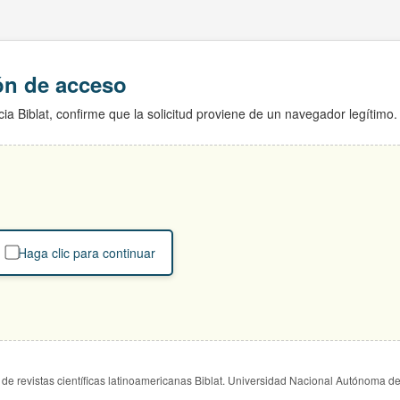
ión de acceso
ia Biblat, confirme que la solicitud proviene de un navegador legítimo.
Haga clic para continuar
de revistas científicas latinoamericanas Biblat. Universidad Nacional Autónoma d