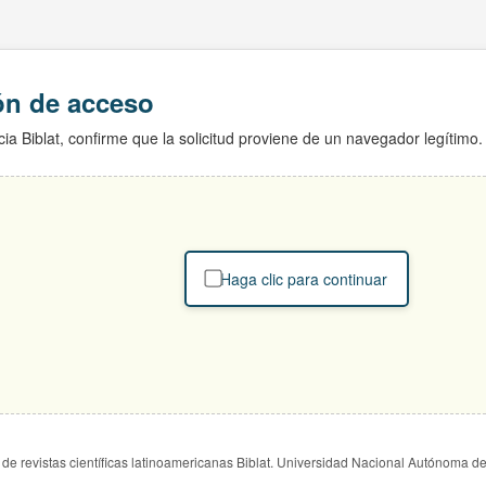
ión de acceso
ia Biblat, confirme que la solicitud proviene de un navegador legítimo.
Haga clic para continuar
de revistas científicas latinoamericanas Biblat. Universidad Nacional Autónoma d