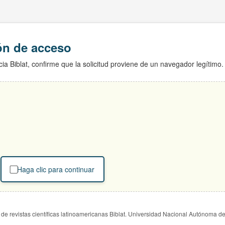
ión de acceso
ia Biblat, confirme que la solicitud proviene de un navegador legítimo.
Haga clic para continuar
de revistas científicas latinoamericanas Biblat. Universidad Nacional Autónoma d