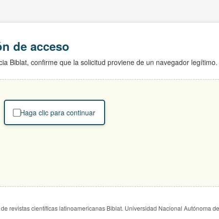
ión de acceso
ia Biblat, confirme que la solicitud proviene de un navegador legítimo.
Haga clic para continuar
de revistas científicas latinoamericanas Biblat. Universidad Nacional Autónoma d