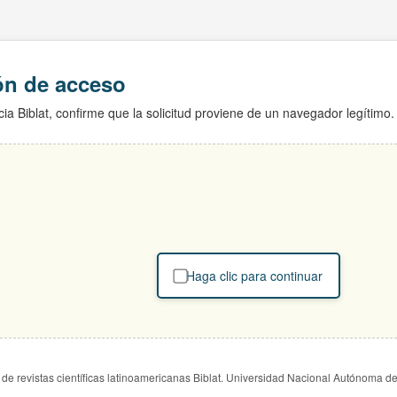
ión de acceso
ia Biblat, confirme que la solicitud proviene de un navegador legítimo.
Haga clic para continuar
de revistas científicas latinoamericanas Biblat. Universidad Nacional Autónoma d