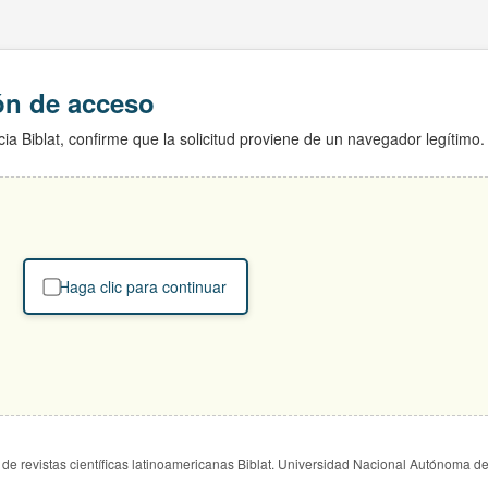
ión de acceso
ia Biblat, confirme que la solicitud proviene de un navegador legítimo.
Haga clic para continuar
de revistas científicas latinoamericanas Biblat. Universidad Nacional Autónoma d