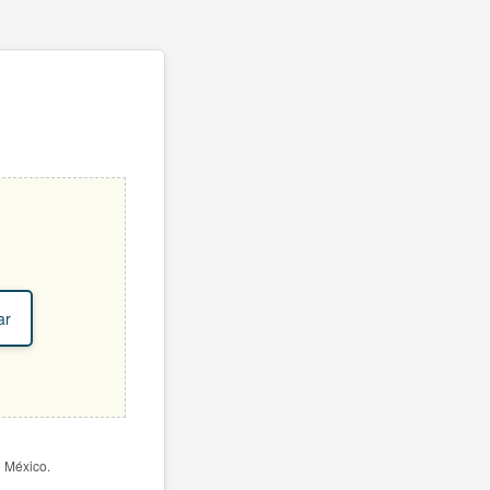
ar
e México.