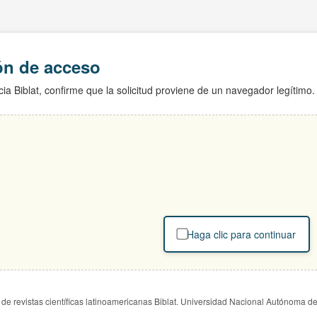
ión de acceso
ia Biblat, confirme que la solicitud proviene de un navegador legítimo.
Haga clic para continuar
de revistas científicas latinoamericanas Biblat. Universidad Nacional Autónoma d