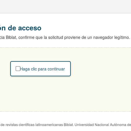
ión de acceso
ia Biblat, confirme que la solicitud proviene de un navegador legítimo.
Haga clic para continuar
de revistas científicas latinoamericanas Biblat. Universidad Nacional Autónoma d