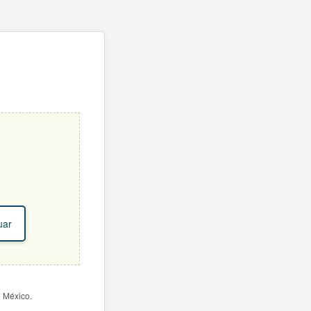
uar
e México.