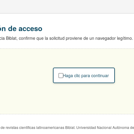
ión de acceso
ia Biblat, confirme que la solicitud proviene de un navegador legítimo.
Haga clic para continuar
de revistas científicas latinoamericanas Biblat. Universidad Nacional Autónoma d