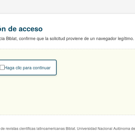
ión de acceso
ia Biblat, confirme que la solicitud proviene de un navegador legítimo.
Haga clic para continuar
de revistas científicas latinoamericanas Biblat. Universidad Nacional Autónoma d