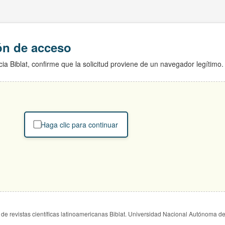
ión de acceso
ia Biblat, confirme que la solicitud proviene de un navegador legítimo.
Haga clic para continuar
de revistas científicas latinoamericanas Biblat. Universidad Nacional Autónoma d