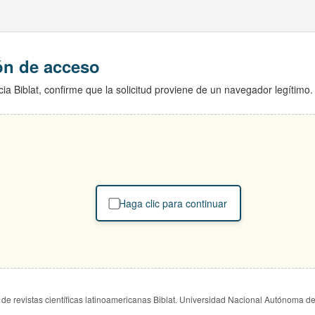
ión de acceso
ia Biblat, confirme que la solicitud proviene de un navegador legítimo.
Haga clic para continuar
de revistas científicas latinoamericanas Biblat. Universidad Nacional Autónoma d