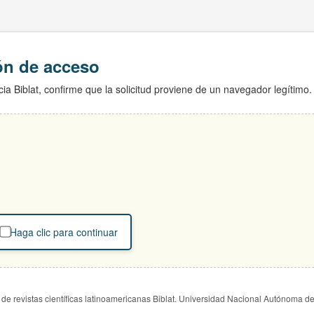
ión de acceso
ia Biblat, confirme que la solicitud proviene de un navegador legítimo.
Haga clic para continuar
de revistas científicas latinoamericanas Biblat. Universidad Nacional Autónoma d