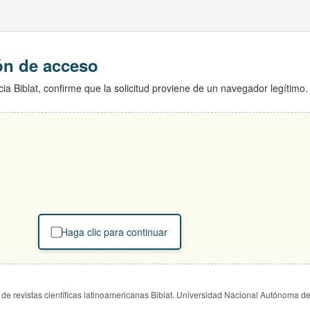
ión de acceso
ia Biblat, confirme que la solicitud proviene de un navegador legítimo.
Haga clic para continuar
de revistas científicas latinoamericanas Biblat. Universidad Nacional Autónoma d