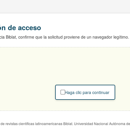
ión de acceso
ia Biblat, confirme que la solicitud proviene de un navegador legítimo.
Haga clic para continuar
de revistas científicas latinoamericanas Biblat. Universidad Nacional Autónoma d