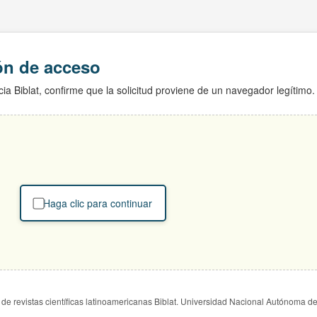
ión de acceso
ia Biblat, confirme que la solicitud proviene de un navegador legítimo.
Haga clic para continuar
de revistas científicas latinoamericanas Biblat. Universidad Nacional Autónoma d