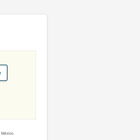
r
e México.