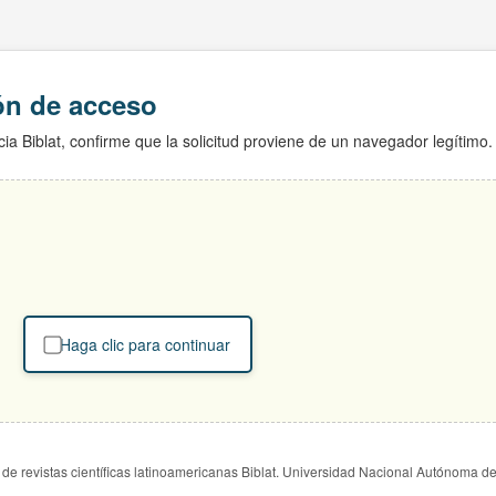
ión de acceso
ia Biblat, confirme que la solicitud proviene de un navegador legítimo.
Haga clic para continuar
de revistas científicas latinoamericanas Biblat. Universidad Nacional Autónoma d