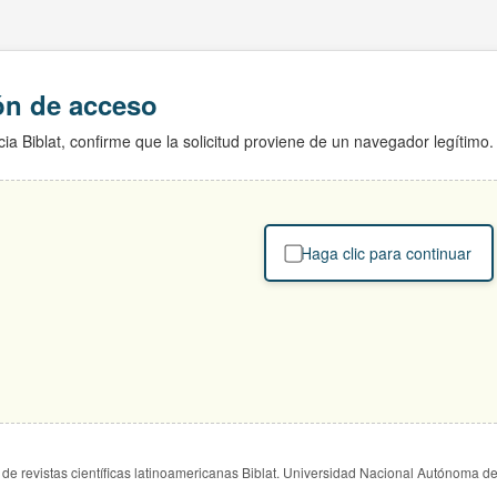
ión de acceso
ia Biblat, confirme que la solicitud proviene de un navegador legítimo.
Haga clic para continuar
de revistas científicas latinoamericanas Biblat. Universidad Nacional Autónoma d