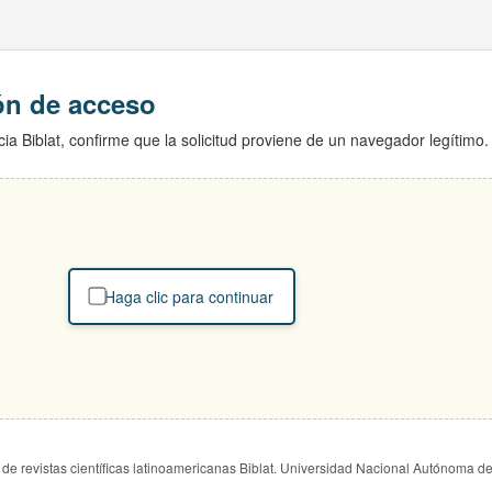
ión de acceso
ia Biblat, confirme que la solicitud proviene de un navegador legítimo.
Haga clic para continuar
de revistas científicas latinoamericanas Biblat. Universidad Nacional Autónoma d