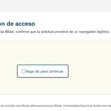
ión de acceso
ia Biblat, confirme que la solicitud proviene de un navegador legítimo.
Haga clic para continuar
de revistas científicas latinoamericanas Biblat. Universidad Nacional Autónoma d